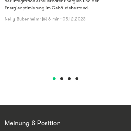
der Integration erneuerbarer Energien und der
Energieoptimierung im Gebäudebestand.
Lesedauer:
Nelly Bubenheim
6 min
05.12.2023
Meinung & Position