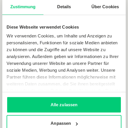
Zustimmung
Details
Über Cookies
Diese Webseite verwendet Cookies
Wir verwenden Cookies, um Inhalte und Anzeigen zu
Interview
personalisieren, Funktionen für soziale Medien anbieten
CO2-Reduzierung im Gebäudebestand:
zu können und die Zugriffe auf unsere Website zu
Interview mit Univ.-Prof. Dr.-Ing. Kunibert
analysieren. Außerdem geben wir Informationen zu Ihrer
Verwendung unserer Website an unsere Partner für
Lennerts
soziale Medien, Werbung und Analysen weiter. Unsere
Partner führen diese Informationen möglicherweise mit
Prof. Dr.-Ing. Kunibert Lennerts ist Leiter des Instituts
weiteren Daten zusammen, die Sie ihnen bereitgestellt
Technologie und Management im Baubetrieb am KIT. Im
haben oder die sie im Rahmen Ihrer Nutzung der Dienste
Interview spricht er über die Bedeutung einer langfristigen
gesammelt haben.
Nachhaltigkeitsstrategie, die Wichtigkeit kurzfristiger
Alle zulassen
Maßnahmen und das Thema Ganzheitlichkeit in der
Wohnungs- und Immobilienwirtschaft.
Lesedauer:
Thomas Ahlborn
6 min
24.09.2024
Anpassen