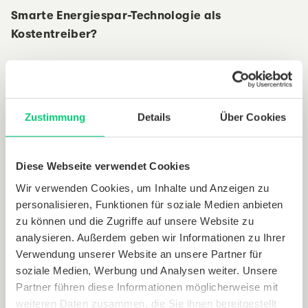
Smarte Energiespar-Technologie als
Kostentreiber?
Nutzen und Kosten solch smarter Technologien
lassen sich quantifizieren: Eine aktuelle Gemserv-
Studie zeigt, dass sich über eine digitale
Zustimmung
Details
Über Cookies
Heizungssteuerung pro investiertem Euro mehr CO₂
einsparen lässt als mit baulichen Maßnahmen, wie
z. B. der Gebäudedämmung. Schon beim CO₂-
Diese Webseite verwendet Cookies
Einstiegspreis von 25 Euro pro Tonne amortisiert
Wir verwenden Cookies, um Inhalte und Anzeigen zu
sich die Investition in die Ausstattung einer 3-Raum-
personalisieren, Funktionen für soziale Medien anbieten
Wohnung in rund zwei Jahren – eine Wärmepumpe
zu können und die Zugriffe auf unsere Website zu
rechnet sich erst nach 20 Jahren. Ein eindeutiges
analysieren. Außerdem geben wir Informationen zu Ihrer
Verwendung unserer Website an unsere Partner für
Beispiel, wie die Digitalisierung zum Klimaschutz
soziale Medien, Werbung und Analysen weiter. Unsere
beitragen kann.
Partner führen diese Informationen möglicherweise mit
weiteren Daten zusammen, die Sie ihnen bereitgestellt