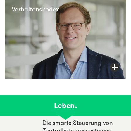
Verhaltenskodex
H
Leben.
D
i
e
s
m
a
r
t
e
S
t
e
u
e
r
u
n
g
v
o
n
Z
e
n
t
r
a
l
h
e
i
z
u
n
g
s
s
y
s
t
e
m
e
n