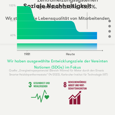
Soziale Nachhaltigkeit
s
p
a
r
t
z
u
s
ä
t
z
l
i
c
h
e
-
1
5
,
5
%
.
1
0
0
%
Wir steigern die Lebensqualität von Mitarbeitenden
8
0
%
und Gesellschaft.
6
0
%
1
9
8
1
H
e
u
t
e
Wir haben ausgewählte Entwicklungsziele der Vereinten
Nationen (SDGs) im Fokus
Q
u
e
l
l
e
:
„
E
n
e
r
g
i
e
e
i
n
s
p
a
r
p
o
t
e
n
z
i
a
l
(
B
e
r
e
i
c
h
W
ä
r
m
e
)
f
ü
r
M
i
e
t
e
r
d
u
r
c
h
d
e
n
E
i
n
s
a
t
z
S
m
a
r
t
e
r
H
e
i
z
k
ö
r
p
e
r
t
h
e
r
m
o
s
t
a
t
e
“
0
4
/
2
0
2
3
)
,
K
a
r
l
s
r
u
h
e
r
I
n
s
t
i
t
u
t
f
ü
r
T
e
c
h
n
o
l
o
g
i
e
(
K
I
T
)