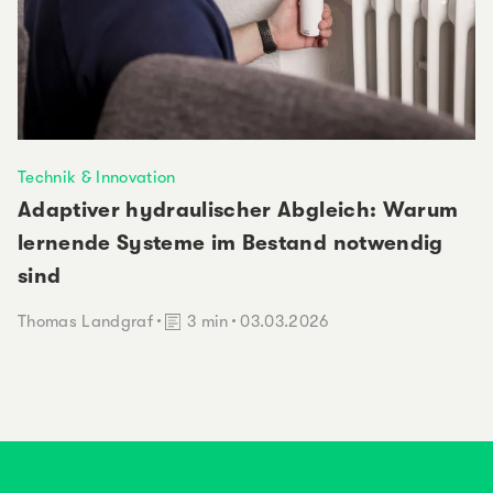
Technik & Innovation
Adaptiver hydraulischer Abgleich: Warum
lernende Systeme im Bestand notwendig
sind
Lesedauer:
Thomas Landgraf
3 min
03.03.2026