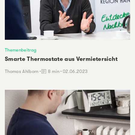
Themenbeitrag
Smarte Thermostate aus Vermietersicht
Lesedauer:
Thomas Ahlborn
8 min
02.06.2023