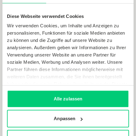
und erleichtert es, Fortschritte nachvollziehbar zu
machen.
Diese Webseite verwendet Cookies
Wir verwenden Cookies, um Inhalte und Anzeigen zu
Ein Monitoring allein senkt noch keine
personalisieren, Funktionen für soziale Medien anbieten
Energieverbräuche. Es legt jedoch offen, wo und
zu können und die Zugriffe auf unsere Website zu
warum Ineffizienzen vorliegen – und es zeigt, welche
analysieren. Außerdem geben wir Informationen zu Ihrer
Maßnahmen realistisch wirken können. Damit bildet
Verwendung unserer Website an unsere Partner für
soziale Medien, Werbung und Analysen weiter. Unsere
es die unverzichtbare erste Stufe einer digitalen
Partner führen diese Informationen möglicherweise mit
Optimierungsstrategie: Ohne Transparenz bleibt
weiteren Daten zusammen, die Sie ihnen bereitgestellt
jede nachgelagerte Optimierung ein Blindflug.
haben oder die sie im Rahmen Ihrer Nutzung der Dienste
gesammelt haben.
In den nächsten Jahren wird sich der
Alle zulassen
Gebäudebetrieb immer stärker datenbasiert
weiterentwickeln. Monitoring liefert dafür den
Anpassen
Ausgangspunkt. In einem zweiten Schritt geht es um
die Frage, wie auf Basis dieser Daten automatisierte
oder adaptive Optimierungsmaßnahmen umgesetzt