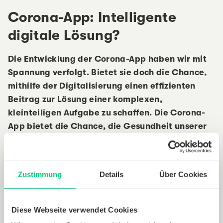
Corona-App: Intelligente
digitale Lösung?
Die Entwicklung der Corona-App haben wir mit
Spannung verfolgt. Bietet sie doch die Chance,
mithilfe der Digitalisierung einen effizienten
Beitrag zur Lösung einer komplexen,
kleinteiligen Aufgabe zu schaffen. Die Corona-
App bietet die Chance, die Gesundheit unserer
Mitarbeitenden, unserer Kunden und der Kunden
unserer Kunden – der Bewohner – zu schützen.
Damit schafft sie die Grundlage für mehr
Zustimmung
Details
Über Cookies
Bewegungsfreiheit und weitere Lockerungen der
Corona-bedingten Regularien und damit
wirtschaftliche Stabilität.
Diese Webseite verwendet Cookies