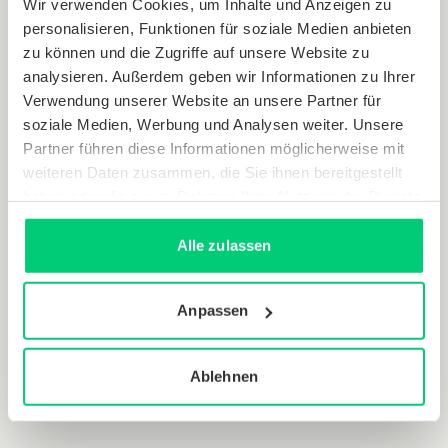
Wir verwenden Cookies, um Inhalte und Anzeigen zu
Es gibt kritische Stimmen und berechtigte Sorgen
personalisieren, Funktionen für soziale Medien anbieten
zur Corona-App – doch gerade jetzt sollten wir
zu können und die Zugriffe auf unsere Website zu
neugierig voranschreiten und alle Werkzeuge, die
analysieren. Außerdem geben wir Informationen zu Ihrer
Verwendung unserer Website an unsere Partner für
helfen, mit vertretbarem Aufwand die Pandemie im
soziale Medien, Werbung und Analysen weiter. Unsere
Rahmen zu halten, nutzen. Die App kann so helfen,
Partner führen diese Informationen möglicherweise mit
die Infektionsraten in Grenzen zu halten und so die
weiteren Daten zusammen, die Sie ihnen bereitgestellt
Lockerungen erhalten und auszuweiten.
haben oder die sie im Rahmen Ihrer Nutzung der Dienste
gesammelt haben.
Diese digitale Lösung kann ihre Kraft nur entfalten,
Alle zulassen
wenn möglichst viele mitmachen. Je mehr
Menschen die Corona-App herunterladen, desto
Anpassen
besser funktioniert das System. Wir sind gespannt,
wie sich der intelligente Einsatz dieser
datenbasierten digitalen Lösungen zur Pandemie-
Ablehnen
Bekämpfung beweisen wird.