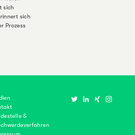
t sich
rinnert sich
r Prozess
dien
ntakt
destelle &
schwerdeverfahren
pressum