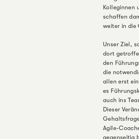
Kolleginnen 
schaffen dam
weiter in di
Unser Ziel, 
dort getroff
den Führungs
die notwendi
allen erst e
es Führungsk
auch ins Tea
Dieser Verän
Gehaltsfrage
Agile-Coache
gegenseitig 