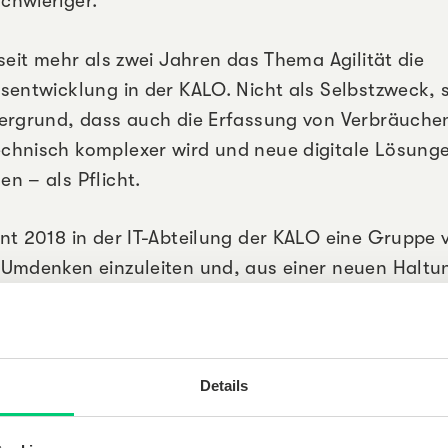
chwieriger.
seit mehr als zwei Jahren das Thema Agilität die
sentwicklung in der KALO. Nicht als Selbstzweck,
ergrund, dass auch die Erfassung von Verbräuchen
hnisch komplexer wird und neue digitale Lösunge
n – als Pflicht.
nt 2018 in der IT-Abteilung der KALO eine Gruppe 
Umdenken einzuleiten und, aus einer neuen Haltu
ür ein neues praktisches Handeln zu entwickeln.
ematikerin und Prozessmanagerin, sowie Christia
ieur und Qualitätsmanager, sind zwei von ihnen. B
Details
ichen Wegen zum ‚Agilen‘ gekommen – bestätigen,
 die täglichen Aufgaben aufgrund zunehmender Ko