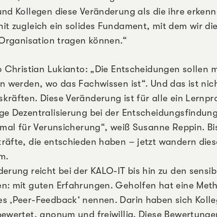
und Kollegen diese Veränderung als die ihre erkenn
it zugleich ein solides Fundament, mit dem wir di
e Organisation tragen können.“
so Christian Lukianto: „Die Entscheidungen sollen 
en werden, wo das Fachwissen ist“. Und das ist nic
kräften. Diese Veränderung ist für alle ein Lernpr
ge Dezentralisierung bei der Entscheidungsfindung
inmal für Verunsicherung“, weiß Susanne Reppin. B
räfte, die entschieden haben – jetzt wandern die
m.
derung reicht bei der KALO-IT bis hin zu den sensib
n: mit guten Erfahrungen. Geholfen hat eine Meth
s ‚Peer-Feedback‘ nennen. Darin haben sich Koll
bewertet, anonym und freiwillig. Diese Bewertung