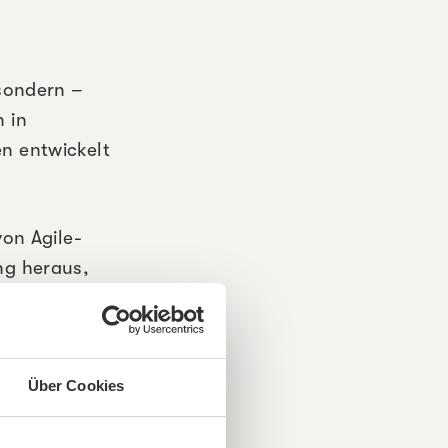
 sondern –
 in
n entwickelt
von Agile-
ng heraus,
 Susanne
n Lukianto,
eide – auf
Über Cookies
 dass auch
mplexität