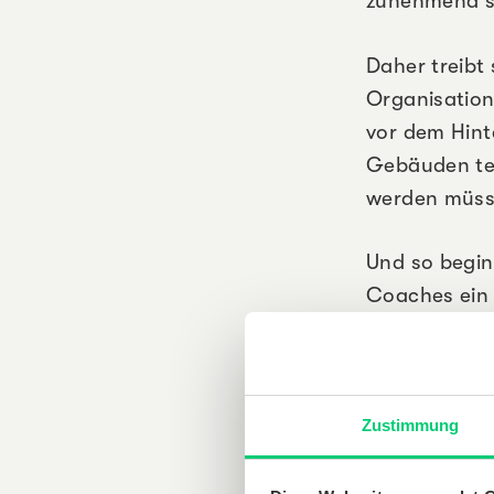
zunehmend s
Daher treibt 
Organisation
vor dem Hint
Gebäuden tec
werden müsse
Und so begin
Coaches ein 
den Rahmen f
Reppin, Math
Elektroingen
Zustimmung
unterschiedl
bei der KALO