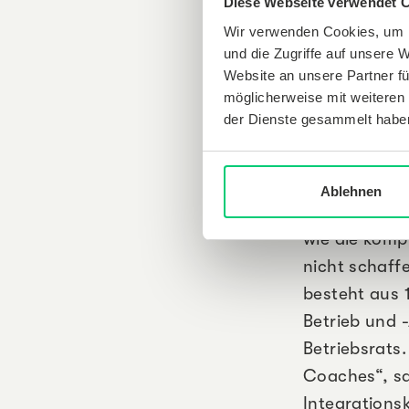
nicht mehr al
Diese Webseite verwendet 
Wir verwenden Cookies, um I
und die Zugriffe auf unsere 
„Wir wolle
Website an unsere Partner fü
möglicherweise mit weiteren
als die ihre
der Dienste gesammelt habe
Ähnlich geht
Ablehnen
erkannt, dass
wie die komp
nicht schaff
besteht aus 
Betrieb und 
Betriebsrats
Coaches“, sa
Integrations