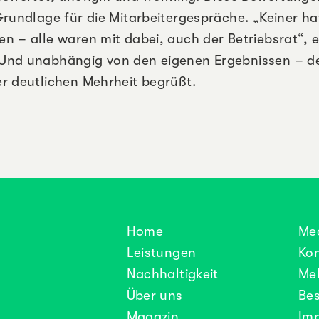
Grundlage für die Mitarbeitergespräche. „Keiner ha
n – alle waren mit dabei, auch der Betriebsrat“, e
Und unabhängig von den eigenen Ergebnissen – de
r deutlichen Mehrheit begrüßt.
Home
Me
Leistungen
Ko
Nachhaltigkeit
Mel
Über uns
Be
Magazin
Im