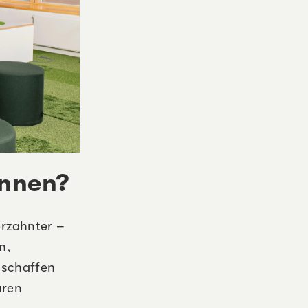
önnen?
erzahnter –
n,
 schaffen
uren