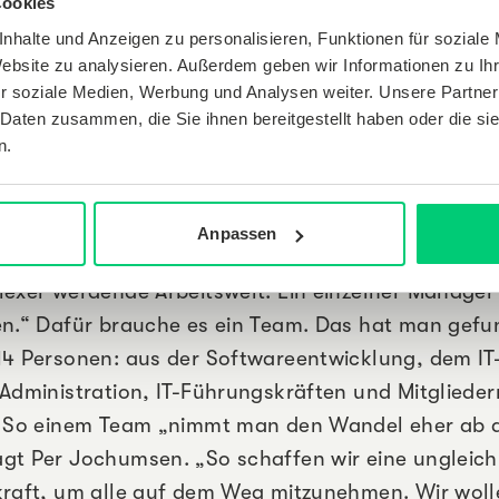
lein hierarchisch steuerbar sind.
Cookies
nhalte und Anzeigen zu personalisieren, Funktionen für soziale
Website zu analysieren. Außerdem geben wir Informationen zu I
n, dass die Kolleginnen und Kollegen diese 
r soziale Medien, Werbung und Analysen weiter. Unsere Partner
 Daten zusammen, die Sie ihnen bereitgestellt haben oder die s
 erkennen.“
n.
 es Softwareentwickler Per Jochumsen: „Wir hab
Anpassen
 eine Transition in Richtung Agilität genauso vielsc
lexer werdende Arbeitswelt. Ein einzelner Manager
en.“ Dafür brauche es ein Team. Das hat man gefu
14 Personen: aus der Softwareentwicklung, dem IT-
-Administration, IT-Führungskräften und Mitglieder
. So einem Team „nimmt man den Wandel eher ab a
gt Per Jochumsen. „So schaffen wir eine ungleich
kraft, um alle auf dem Weg mitzunehmen. Wir woll