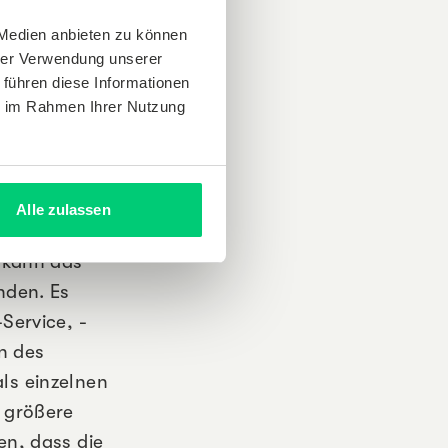
 Medien anbieten zu können
hrer Verwendung unserer
Veränderung
 führen diese Informationen
ie im Rahmen Ihrer Nutzung
en zudem
Alle zulassen
hichtig ist,
 kann das
nden. Es
Service, -
n des
ls einzelnen
 größere
en, dass die