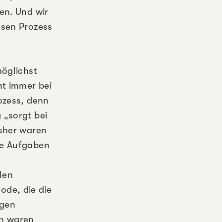
en. Und wir
esen Prozess
möglichst
ht immer bei
ozess, denn
 „sorgt bei
isher waren
se Aufgaben
len
ode, die die
egen
en waren